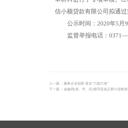
信小额贷款有限公司拟通过
公示时间：2020年5月
监督举报电话：0371—696
上一篇 ：
服务企业创新 落实“六稳六保”
下一篇 ：
金融局(省、市、区)领导莅临正辉小贷检